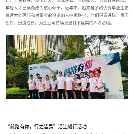
年轻人才已逐渐成为核心骨干。近年来，越来越多的优秀毕业生抱
着远大的理想和对事业的追求加入中机联合，他们锐意进取、勇于
创新，迅速成长，为企业可持续发展打下坚实的人才基础。
“毅路有你，行之皆易”沿江毅行活动
“